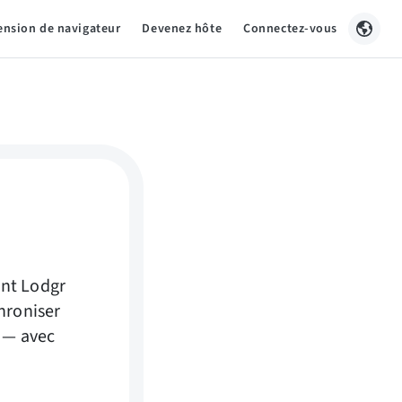
ension de navigateur
Devenez hôte
Connectez-vous
ent Lodgr
hroniser
 — avec