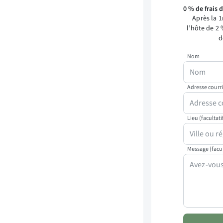
0 % de frais 
Après la 1
l’hôte de 2
d
Nom
Adresse courri
Lieu (facultati
Message (facul