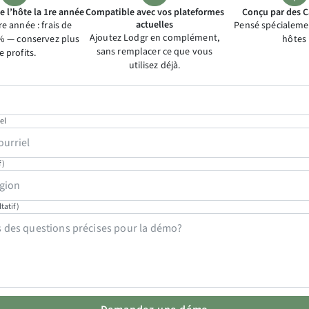
de l’hôte la 1re année
Compatible avec vos plateformes
Conçu par des 
actuelles
re année : frais de
Pensé spécialeme
Ajoutez Lodgr en complément,
 % — conservez plus
hôtes
sans remplacer ce que vous
e profits.
utilisez déjà.
el
f)
tatif)